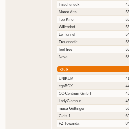
Hirscheneck
4
Marea Alta
5
Top Kino
5
Willendorf
5
Le Tunnel
5
Frauencafe
5
feel free
5
Nova
5
club
UNIKUM
4
egaBOX
4
CC-Centrum GmbH
4
LadyGlamour
4
musa Göttingen
5
Gleis 1
6
FZ Towanda
8