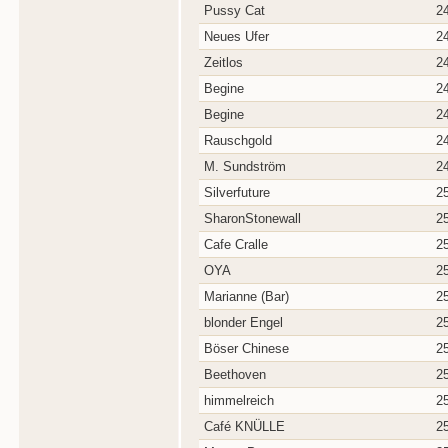
Pussy Cat
2
Neues Ufer
2
Zeitlos
2
Begine
2
Begine
2
Rauschgold
2
M. Sundström
2
Silverfuture
2
SharonStonewall
2
Cafe Cralle
2
OYA
2
Marianne (Bar)
2
blonder Engel
2
Böser Chinese
2
Beethoven
2
himmelreich
2
Café KNÜLLE
2