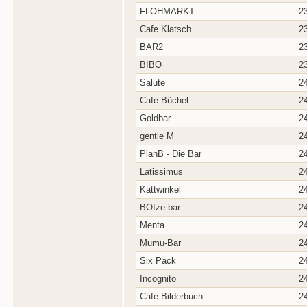
FLOHMARKT
2
Cafe Klatsch
2
BAR2
2
BIBO
2
Salute
2
Cafe Büchel
2
Goldbar
2
gentle M
2
PlanB - Die Bar
2
Latissimus
2
Kattwinkel
2
BOIze.bar
2
Menta
2
Mumu-Bar
2
Six Pack
2
Incognito
2
Café Bilderbuch
2