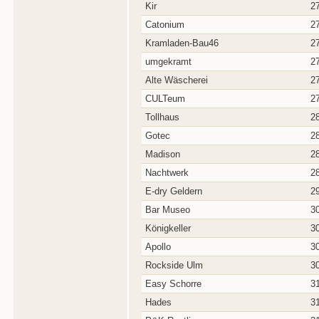
Kir
2
Catonium
2
Kramladen-Bau46
2
umgekramt
2
Alte Wäscherei
2
CULTeum
2
Tollhaus
2
Gotec
2
Madison
2
Nachtwerk
2
E-dry Geldern
2
Bar Museo
3
Königkeller
3
Apollo
3
Rockside Ulm
3
Easy Schorre
3
Hades
3