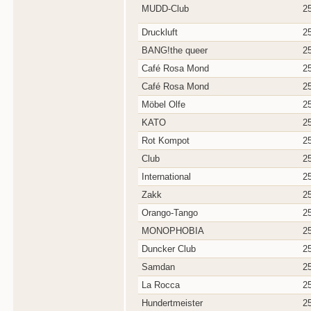
MUDD-Club
2
Druckluft
2
BANG!the queer
2
Café Rosa Mond
2
Café Rosa Mond
2
Möbel Olfe
2
KATO
2
Rot Kompot
2
Club
2
International
2
Zakk
2
Orango-Tango
2
MONOPHOBIA
2
Duncker Club
2
Samdan
2
La Rocca
2
Hundertmeister
2