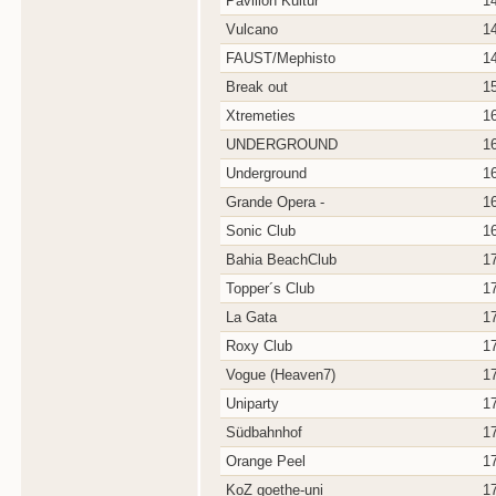
Pavillon Kultur
1
Vulcano
1
FAUST/Mephisto
1
Break out
1
Xtremeties
1
UNDERGROUND
1
Underground
1
Grande Opera -
1
Sonic Club
1
Bahia BeachClub
1
Topper´s Club
1
La Gata
1
Roxy Club
1
Vogue (Heaven7)
1
Uniparty
1
Südbahnhof
1
Orange Peel
1
KoZ goethe-uni
1