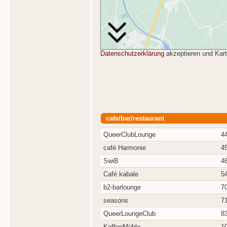
Datenschutzerklärung
akzeptieren und Kar
cafe/bar/restaurant
QueerClubLounge
4
café Harmonie
4
SwiB
4
Café kabale
5
b2-barlounge
7
seasons
7
QueerLoungeClub
8
KaffeeMühle
1