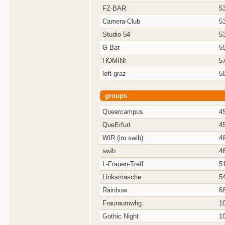
FZ-BAR
5
Camera-Club
5
Studio 54
5
G Bar
5
HOMINI
5
loft graz
5
groups
Queercampus
4
QueErfurt
4
WIR (im swib)
4
swib
4
L-Frauen-Treff
5
Linksmasche
5
Rainbow
6
Frauraumwhg.
1
Gothic Night
1