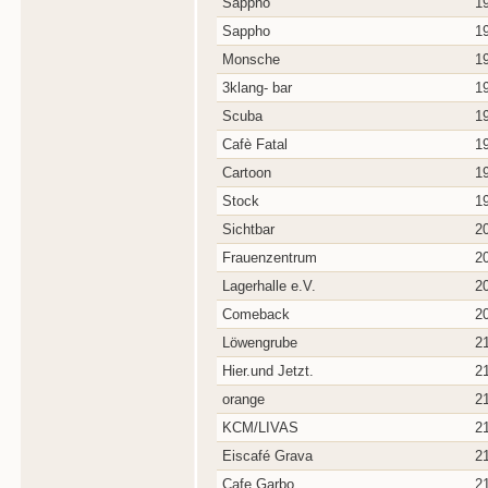
Sappho
1
Sappho
1
Monsche
1
3klang- bar
1
Scuba
1
Cafè Fatal
1
Cartoon
1
Stock
1
Sichtbar
2
Frauenzentrum
2
Lagerhalle e.V.
2
Comeback
2
Löwengrube
2
Hier.und Jetzt.
2
orange
2
KCM/LIVAS
2
Eiscafé Grava
2
Cafe Garbo
2