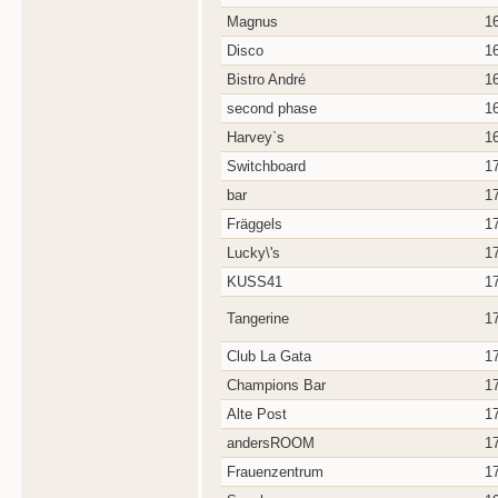
Magnus
1
Disco
1
Bistro André
1
second phase
1
Harvey`s
1
Switchboard
1
bar
1
Fräggels
1
Lucky\'s
1
KUSS41
1
Tangerine
1
Club La Gata
1
Champions Bar
1
Alte Post
1
andersROOM
1
Frauenzentrum
1