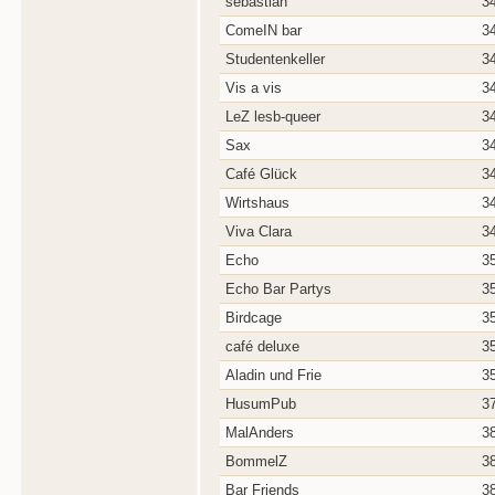
sebastian
3
ComeIN bar
3
Studentenkeller
3
Vis a vis
3
LeZ lesb-queer
3
Sax
3
Café Glück
3
Wirtshaus
3
Viva Clara
3
Echo
3
Echo Bar Partys
3
Birdcage
3
café deluxe
3
Aladin und Frie
3
HusumPub
3
MalAnders
3
BommelZ
3
Bar Friends
3