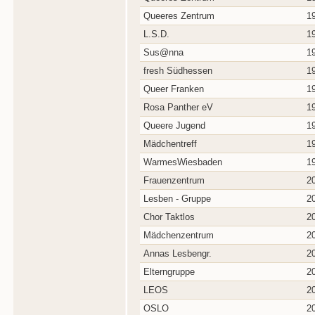
Queeres Zentrum
1
L.S.D.
1
Sus@nna
1
fresh Südhessen
1
Queer Franken
1
Rosa Panther eV
1
Queere Jugend
1
Mädchentreff
1
WarmesWiesbaden
1
Frauenzentrum
2
Lesben - Gruppe
2
Chor Taktlos
2
Mädchenzentrum
2
Annas Lesbengr.
2
Elterngruppe
2
LEOS
2
OSLO
2