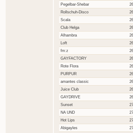
Pegelbar-Shebar
2
Rollschuh-Disco
2
Scala
2
Club Helga
2
Alhambra
2
Loft
2
fm:z
2
GAYFACTORY
2
Rote Flora
2
PURPUR
2
amantes classic
2
Juice Club
2
GAYDRIVE
2
Sunset
2
NA UND
2
Hot Lips
2
Abigayles
2