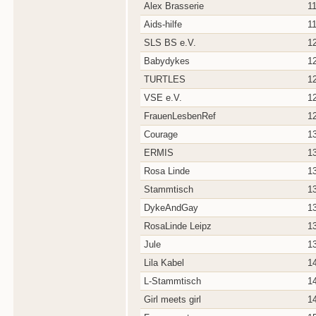
Alex Brasserie
1
Aids-hilfe
1
SLS BS e.V.
1
Babydykes
1
TURTLES
1
VSE e.V.
1
FrauenLesbenRef
1
Courage
1
ERMIS
1
Rosa Linde
1
Stammtisch
1
DykeAndGay
1
RosaLinde Leipz
1
Jule
1
Lila Kabel
1
L-Stammtisch
1
Girl meets girl
1