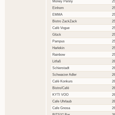
Money Penny
2
Einhorn
2
EMMA
2
Bistro ZackZack
2
Cafè Vogue
2
Glück
2
Pampus
2
Harlekin
2
Rainbow
2
Litfaß
2
Schierstadt
2
Schwarzer Adler
2
Café Konkurs
2
Bistro/Café
2
KYTI VOO
2
Cafe Uhrlaub
2
Cafe Gnosa
2
BITSY* Bar
2