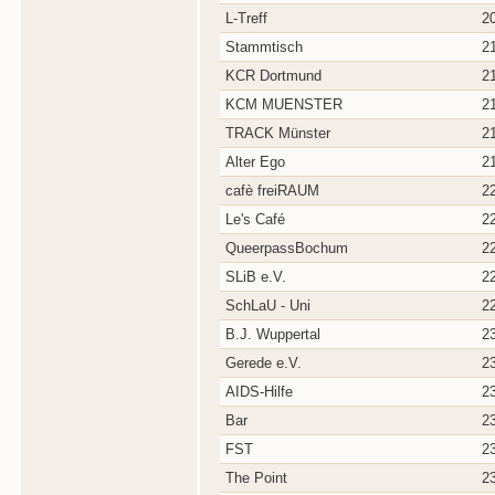
L-Treff
2
Stammtisch
2
KCR Dortmund
2
KCM MUENSTER
2
TRACK Münster
2
Alter Ego
2
cafè freiRAUM
2
Le's Café
2
QueerpassBochum
2
SLiB e.V.
2
SchLaU - Uni
2
B.J. Wuppertal
2
Gerede e.V.
2
AIDS-Hilfe
2
Bar
2
FST
2
The Point
2