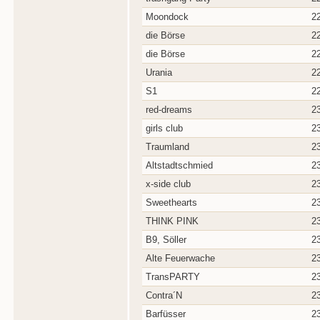
Moondock
2
die Börse
2
die Börse
2
Urania
2
S1
2
red-dreams
2
girls club
2
Traumland
2
Altstadtschmied
2
x-side club
2
Sweethearts
2
THINK PINK
2
B9, Söller
2
Alte Feuerwache
2
TransPARTY
2
Contra´N
2
Barfüsser
2