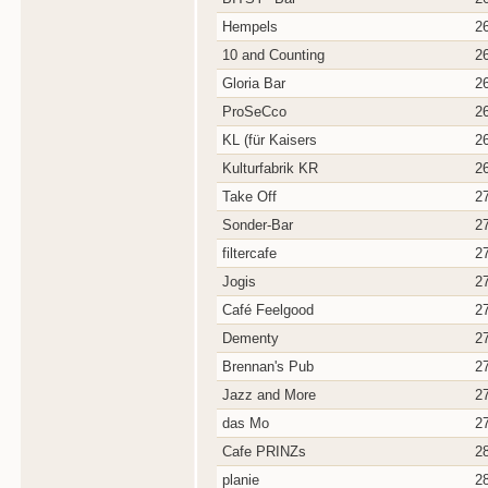
Hempels
2
10 and Counting
2
Gloria Bar
2
ProSeCco
2
KL (für Kaisers
2
Kulturfabrik KR
2
Take Off
2
Sonder-Bar
2
filtercafe
2
Jogis
2
Café Feelgood
2
Dementy
2
Brennan's Pub
2
Jazz and More
2
das Mo
2
Cafe PRINZs
2
planie
2