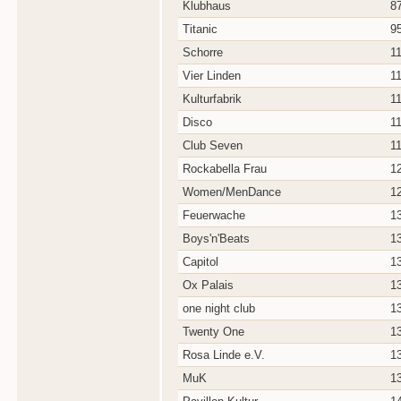
Klubhaus
8
Titanic
9
Schorre
1
Vier Linden
1
Kulturfabrik
1
Disco
1
Club Seven
1
Rockabella Frau
1
Women/MenDance
1
Feuerwache
1
Boys'n'Beats
1
Capitol
1
Ox Palais
1
one night club
1
Twenty One
1
Rosa Linde e.V.
1
MuK
1