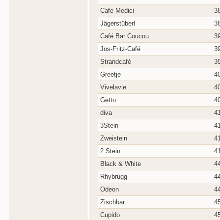
Cafe Medici
3
Jägerstüberl
3
Café Bar Coucou
3
Jos-Fritz-Café
3
Strandcafé
3
Greetje
4
Vivelavie
4
Getto
4
diva
4
3Stein
4
Zweistein
4
2 Stein
4
Black & White
4
Rhybrugg
4
Odeon
4
Zischbar
4
Cupido
4