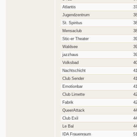
Atlantis
3
Jugendzentrum
3
St. Spiritus
3
Mensaclub
3
Stic-er Theater
3
Waldsee
3
jazzhaus
3
Volksbad
4
Nachtschicht
4
Club Sender
4
Emotionbar
4
Club Limette
4
Fabrik
4
QueerAttack
4
Club Exil
4
Le Bal
4
IDA Frauenraum
5