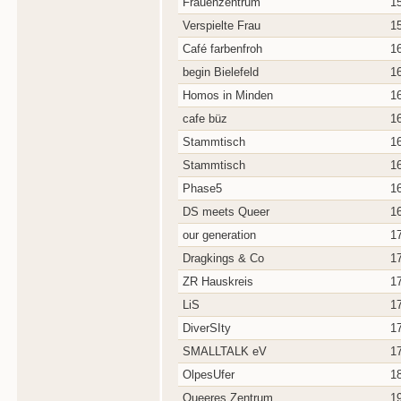
Frauenzentrum
1
Verspielte Frau
1
Café farbenfroh
1
begin Bielefeld
1
Homos in Minden
1
cafe büz
1
Stammtisch
1
Stammtisch
1
Phase5
1
DS meets Queer
1
our generation
1
Dragkings & Co
1
ZR Hauskreis
1
LiS
1
DiverSIty
1
SMALLTALK eV
1
OlpesUfer
1
Queeres Zentrum
1