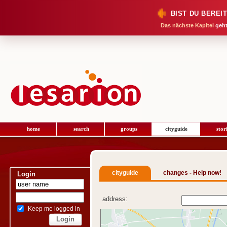
BIST DU BEREI
Das nächste Kapitel
geht
home
search
groups
cityguide
stor
cityguide
changes - Help now!
Login
address:
Keep me logged in