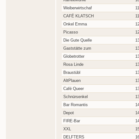
Weiberwirtschaf
1
CAFÉ KLATSCH
1
Onkel Emma
1
Picasso
1
Die Gute Quelle
1
Gaststätte zum
1
Globetrotter
1
Rosa Linde
1
Braustübl
1
AltPlauen
1
Café Queer
1
Schnürsenkel
1
Bar Romantis
1
Depot
1
FIRE-Bar
1
XXL
1
DELFTERS
1