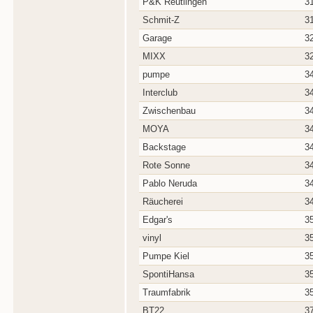
P&K Reutlingen
3
Schmit-Z
3
Garage
3
MIXX
3
pumpe
3
Interclub
3
Zwischenbau
3
MOYA
3
Backstage
3
Rote Sonne
3
Pablo Neruda
3
Räucherei
3
Edgar's
3
vinyl
3
Pumpe Kiel
3
SpontiHansa
3
Traumfabrik
3
BT22
3