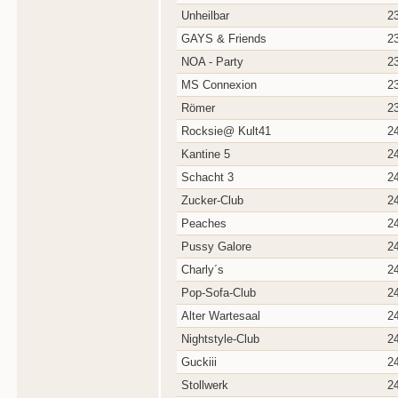
Unheilbar
2
GAYS & Friends
2
NOA - Party
2
MS Connexion
2
Römer
2
Rocksie@ Kult41
2
Kantine 5
2
Schacht 3
2
Zucker-Club
2
Peaches
2
Pussy Galore
2
Charly´s
2
Pop-Sofa-Club
2
Alter Wartesaal
2
Nightstyle-Club
2
Guckiii
2
Stollwerk
2