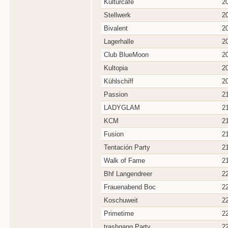
Kulturcafe
2
Stellwerk
2
Bivalent
2
Lagerhalle
2
Club BlueMoon
2
Kultopia
2
Kühlschiff
2
Passion
2
LADYGLAM
2
KCM
2
Fusion
2
Tentación Party
2
Walk of Fame
2
Bhf Langendreer
2
Frauenabend Boc
2
Koschuweit
2
Primetime
2
trashgang Party
2