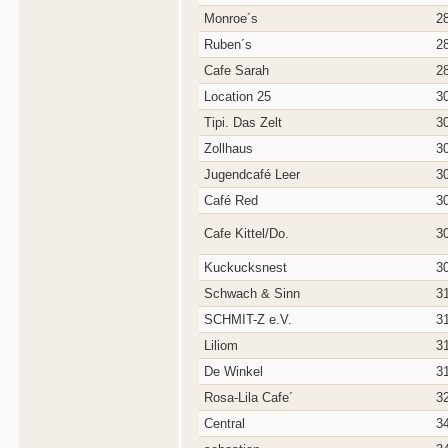
Monroe´s
2
Ruben´s
2
Cafe Sarah
2
Location 25
3
Tipi. Das Zelt
3
Zollhaus
3
Jugendcafé Leer
3
Café Red
3
Cafe Kittel/Do.
3
Kuckucksnest
3
Schwach & Sinn
3
SCHMIT-Z e.V.
3
Liliom
3
De Winkel
3
Rosa-Lila Cafe´
3
Central
3