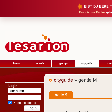
BIST DU BEREI
Das nächste Kapitel
geht
home
search
groups
cityguide
stor
cityguide
» gentle M
Login
gentle M
Keep me logged in