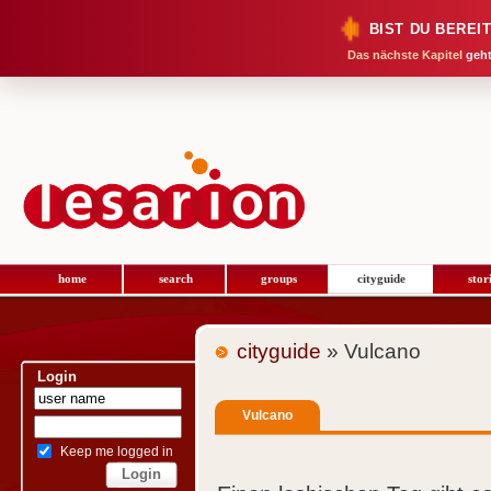
BIST DU BEREI
Das nächste Kapitel
geht
home
search
groups
cityguide
stor
cityguide
» Vulcano
Login
Vulcano
Keep me logged in