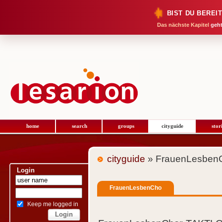
BIST DU BEREI
Das nächste Kapitel
geht
home
search
groups
cityguide
stor
cityguide
» FrauenLesben
Login
FrauenLesbenCho
Keep me logged in