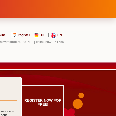
line
register
DE
EN
new members:
381410
|
online now:
141656
REGISTER NOW FOR
FREE!
 sonntags
chaut