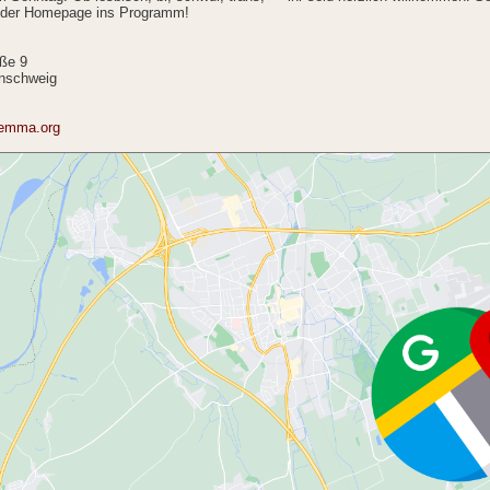
f der Homepage ins Programm!
aße 9
nschweig
-emma.org