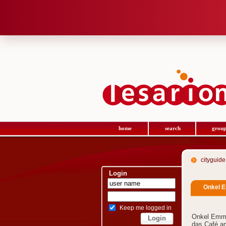
home
search
group
cityguide
Login
Onkel 
Keep me logged in
Onkel Emma
das Café am