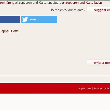
zerklärung
akzeptieren und Karte anzeigen:
akzeptieren und Karte laden
Is the entry out of date?
suggest c
tweet
Pepper_Potts
support
|
team
|
about us
|
privac