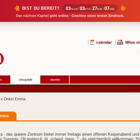
03
03
27
06
BIST DU BEREIT?
:
:
:
TAGE
STD
MIN
SEK
Das nächste Kapitel
geht online - Gewinne einen ersten Eindruck.
calendar
Whos on
s
cityguide
stories
» Onkel Emma
Emma
 - das queere Zentrum bietet immer freitags einen offenen Keipenabend und
 Sonntag. Ob lesbisch, bi, schwul, trans, * - ihr seid herzlich willkommen. S