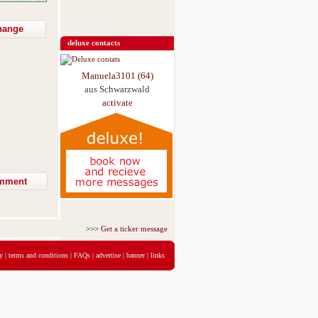
hange
deluxe contacts
Manuela3101 (64)
aus Schwarzwald
activate
>>>
Get a ticker message for just 5,95€ for 3 days
<<<
y
|
terms and conditions
|
FAQs
|
advertise
|
banner
|
links