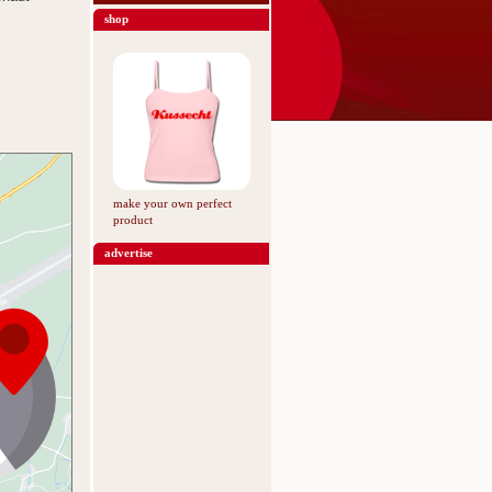
shop
make your own perfect
product
advertise