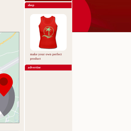
shop
make your own perfect
product
advertise