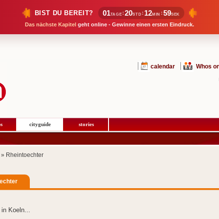
01
20
12
59
BIST DU BEREIT?
:
:
:
TAGE
STD
MIN
SEK
Das nächste Kapitel
geht online - Gewinne einen ersten Eindruck.
calendar
Whos on
s
cityguide
stories
» Rheintoechter
echter
in Koeln...