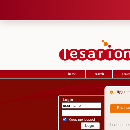
home
search
group
cityguide
Login
Rheinto
Keep me logged in
Lesbenchor 