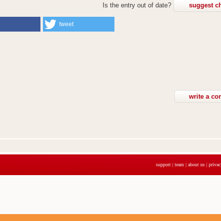
Is the entry out of date?
suggest c
tweet
support
|
team
|
about us
|
privac