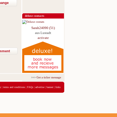
hange
deluxe contacts
Sarah24090 (51)
aus Lustadt
activate
>>>
Get a ticker message for just 5,95€ for 3 days
<<<
y
|
terms and conditions
|
FAQs
|
advertise
|
banner
|
links