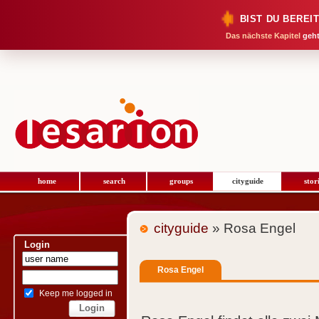
BIST DU BEREI
Das nächste Kapitel
geht
home
search
groups
cityguide
stor
cityguide
» Rosa Engel
Login
Rosa Engel
Keep me logged in