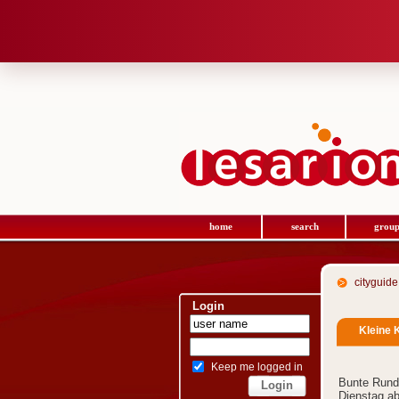
home
search
group
cityguide
Login
Kleine 
Keep me logged in
Bunte Rund
Dienstag ab