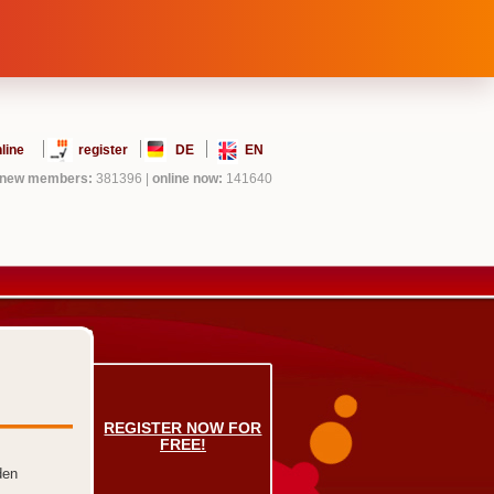
line
register
DE
EN
new members:
381396
|
online now:
141640
REGISTER NOW FOR
FREE!
den