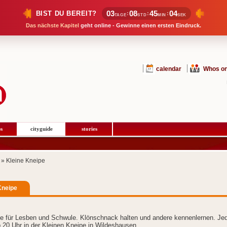
03
08
45
04
BIST DU BEREIT?
:
:
:
TAGE
STD
MIN
SEK
Das nächste Kapitel
geht online - Gewinne einen ersten Eindruck.
calendar
Whos on
s
cityguide
stories
» Kleine Kneipe
Kneipe
e für Lesben und Schwule. Klönschnack halten und andere kennenlernen. Je
 20 Uhr in der Kleinen Kneipe in Wildeshausen.