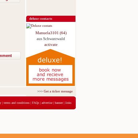
deluxe contacts
Manuela3101 (64)
aus Schwarzwald
activate
>>>
Get a ticker message for just 5,95€ for 3 days
<<<
y
|
terms and conditions
|
FAQs
|
advertise
|
banner
|
links