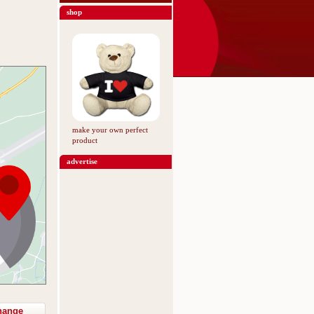
shop
make your own perfect
product
advertise
hange