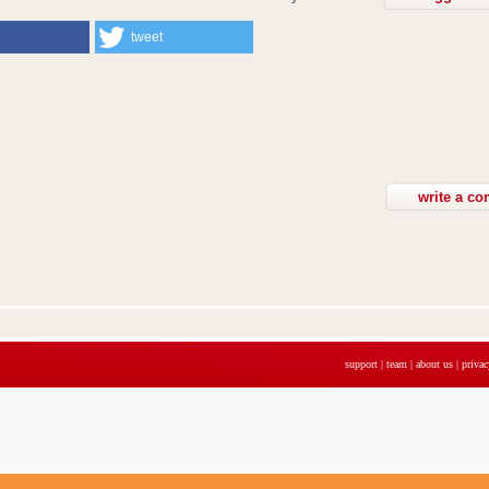
tweet
support
|
team
|
about us
|
privac