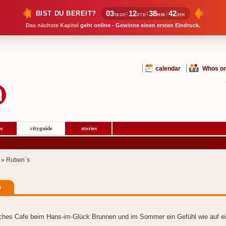
03
12
38
42
BIST DU BEREIT?
:
:
:
TAGE
STD
MIN
SEK
Das nächste Kapitel
geht online - Gewinne einen ersten Eindruck.
calendar
Whos on
s
cityguide
stories
» Ruben´s
s
iches Cafe beim Hans-im-Glück Brunnen und im Sommer ein Gefühl wie auf ei