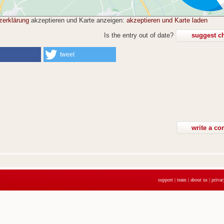
zerklärung
akzeptieren und Karte anzeigen:
akzeptieren und Karte laden
Is the entry out of date?
suggest c
tweet
support
|
team
|
about us
|
privac