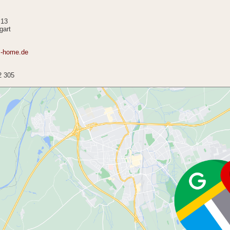
 13
gart
s-home.de
2 305