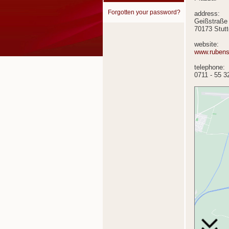
Forgotten your password?
address:
Geißstraße
70173 Stutt
website:
www.ruben
telephone:
0711 - 55 3