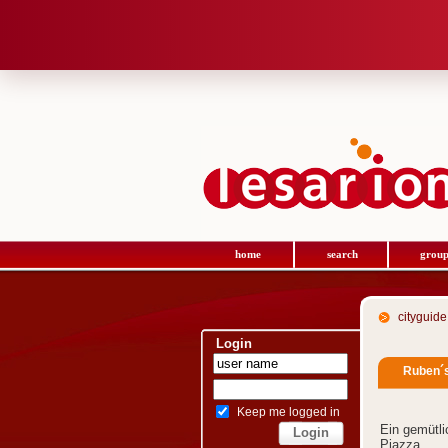
home
search
group
cityguide
Login
Ruben´
Keep me logged in
Ein gemütl
Piazza.