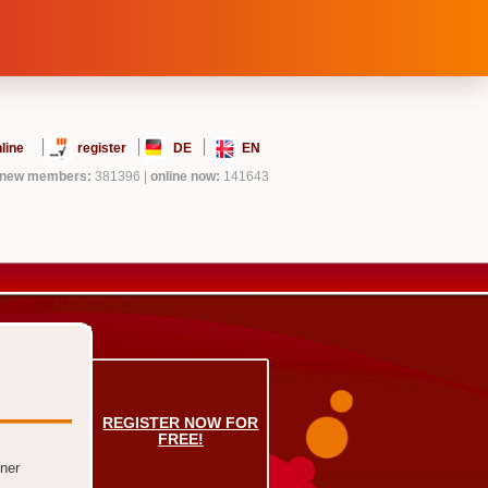
line
register
DE
EN
new members:
381396
|
online now:
141643
REGISTER NOW FOR
FREE!
ner