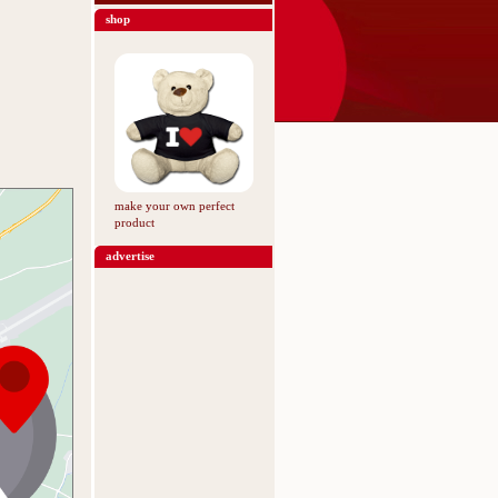
shop
make your own perfect
product
advertise