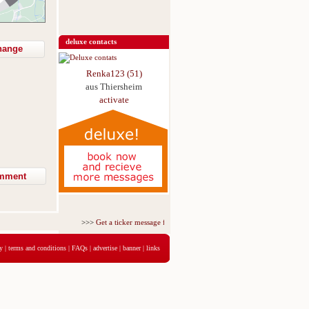
deluxe contacts
hange
Renka123 (51)
aus Thiersheim
activate
>>>
Get a ticker message for just 5,95€ for 3 days
<<<
y
|
terms and conditions
|
FAQs
|
advertise
|
banner
|
links