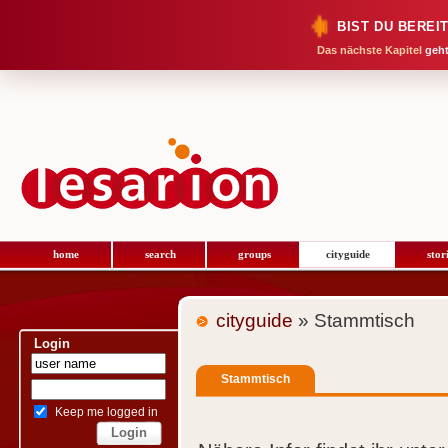
BIST DU BEREI
Das nächste Kapitel
geht
home
search
groups
cityguide
stor
cityguide
» Stammtisch
Login
Stammtisch
Keep me logged in