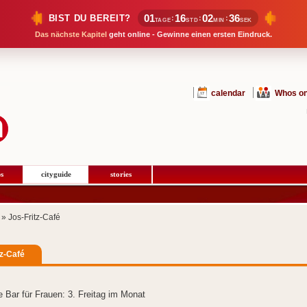
01
16
02
36
BIST DU BEREIT?
:
:
:
TAGE
STD
MIN
SEK
Das nächste Kapitel
geht online - Gewinne einen ersten Eindruck.
calendar
Whos on
s
cityguide
stories
» Jos-Fritz-Café
tz-Café
ie Bar für Frauen: 3. Freitag im Monat