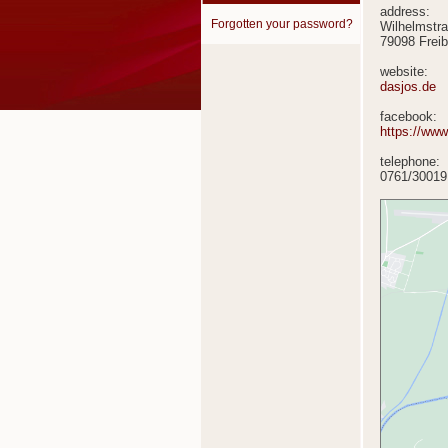
address:
Forgotten your password?
Wilhelmstr
79098 Freib
website:
dasjos.de
facebook:
https://www
telephone:
0761/30019