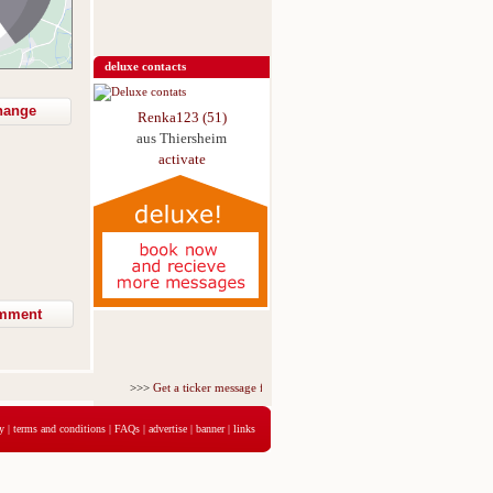
deluxe contacts
hange
Renka123 (51)
aus Thiersheim
activate
>>>
Get a ticker message for just 5,95€ for 3 days
<<<
y
|
terms and conditions
|
FAQs
|
advertise
|
banner
|
links