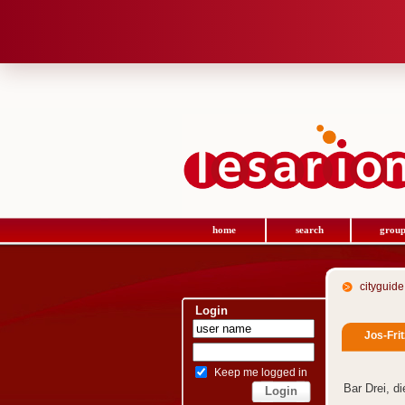
home
search
group
cityguide
Login
Jos-Fri
Keep me logged in
Bar Drei, d