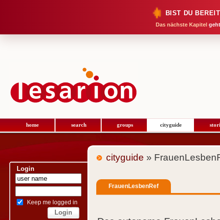
BIST DU BEREI
Das nächste Kapitel
geht
home
search
groups
cityguide
stor
cityguide
» FrauenLesben
Login
FrauenLesbenRef
Keep me logged in