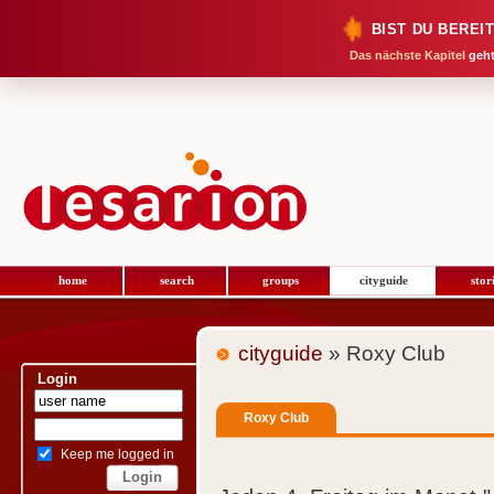
BIST DU BEREI
Das nächste Kapitel
geht
home
search
groups
cityguide
stor
cityguide
» Roxy Club
Login
Roxy Club
Keep me logged in