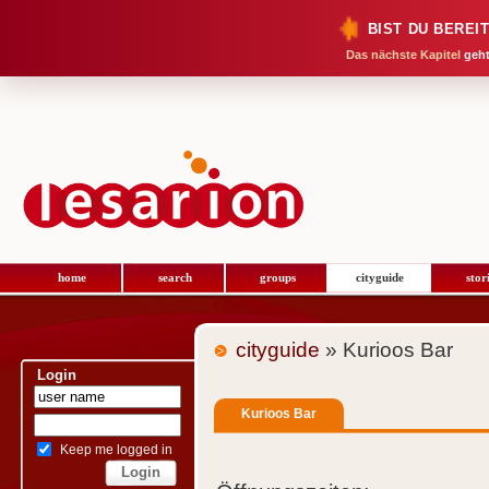
BIST DU BEREI
Das nächste Kapitel
geht
home
search
groups
cityguide
stor
cityguide
» Kurioos Bar
Login
Kurioos Bar
Keep me logged in