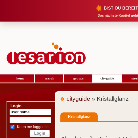
BIST DU BEREI
Das nächste Kapitel
geht
home
search
groups
cityguide
stor
cityguide
» Kristallglanz
Login
Kristallglanz
Keep me logged in