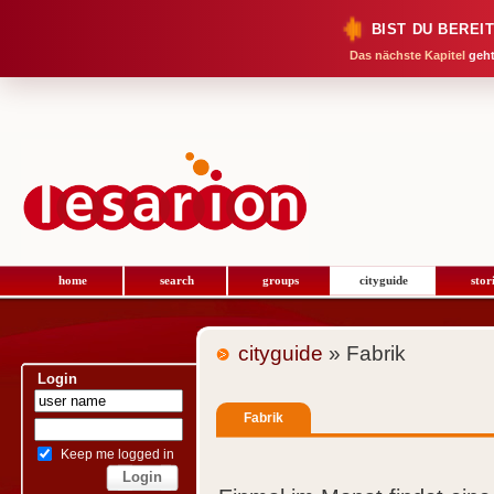
BIST DU BEREI
Das nächste Kapitel
geht
home
search
groups
cityguide
stor
cityguide
» Fabrik
Login
Fabrik
Keep me logged in