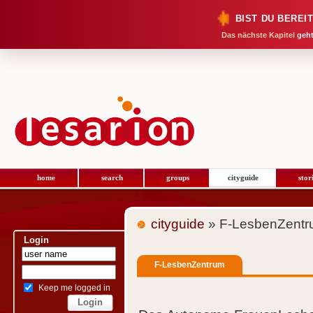
BIST DU BEREI
Das nächste Kapitel
geht
home
search
groups
cityguide
stor
cityguide
» F-LesbenZent
Login
F-LesbenZentrum
Keep me logged in