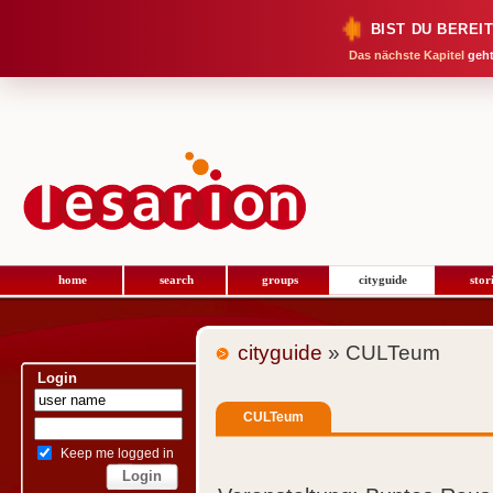
BIST DU BEREI
Das nächste Kapitel
geht
home
search
groups
cityguide
stor
cityguide
» CULTeum
Login
CULTeum
Keep me logged in