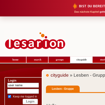
BIST DU BEREI
Das nächste Kapitel
geht
home
search
groups
cityguide
stor
cityguide
» Lesben - Grup
Login
Lesben - Gruppe
Keep me logged in