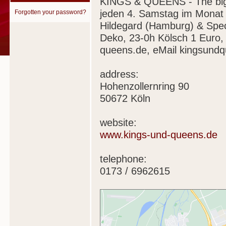
KINGS & QUEENS - The big n
jeden 4. Samstag im Mona
Forgotten your password?
Hildegard (Hamburg) & Spec
Deko, 23-0h Kölsch 1 Euro,
queens.de, eMail kingsun
address:
Hohenzollernring 90
50672 Köln
website:
www.kings-und-queens.de
telephone:
0173 / 6962615