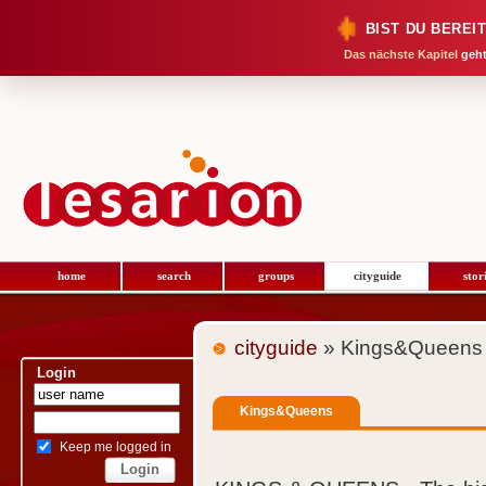
BIST DU BEREI
Das nächste Kapitel
geht
home
search
groups
cityguide
stor
cityguide
» Kings&Queens
Login
Kings&Queens
Keep me logged in