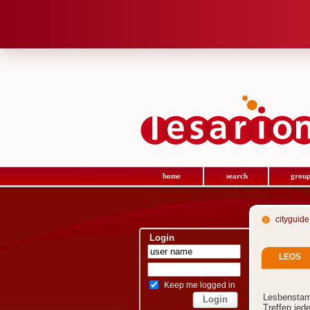
home
search
group
cityguide
Login
LEOS
Keep me logged in
Lesbensta
Treffen jed