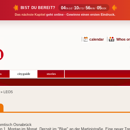
04
10
56
05
BIST DU BEREIT?
:
:
:
TAGE
STD
MIN
SEK
Das nächste Kapitel
geht online - Gewinne einen ersten Eindruck.
calendar
Whos on
s
cityguide
stories
» LEOS
mmtisch Osnabrück
en 1. Montag im Monat. Derzeit im "Blue" an der Martinistraße. Eine neuer Tre