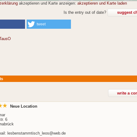
zerklärung
akzeptieren und Karte anzeigen:
akzeptieren und Karte laden
Is the entry out of date?
suggest c
tweet
TausO
ts
Neue Location
mar
r. 6
nabrück
mail: lesbenstammtisch_leos@web.de