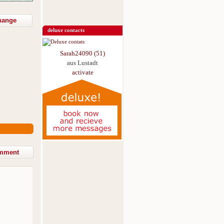
hange
deluxe contacts
Sarah24090 (51)
aus Lustadt
activate