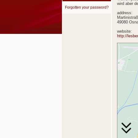
wird aber d
Forgotten your password?
address:
Martinistra
49080 Osna
website:
http://lesb