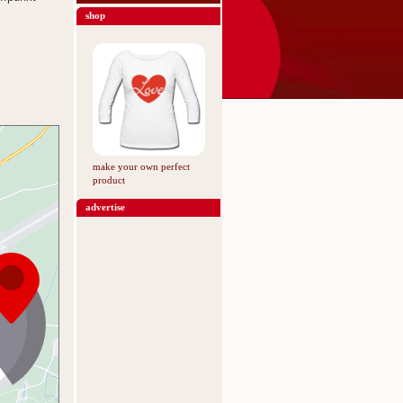
shop
make your own perfect
product
advertise