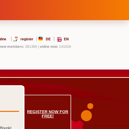
line
register
DE
EN
new members:
381380
|
online now:
141626
REGISTER NOW FOR
FREE!
ffpunkt