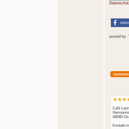
Datenschut
teilen
posted by:
commen
Café Lari
Hermannst
49080 Os
Kontakt-