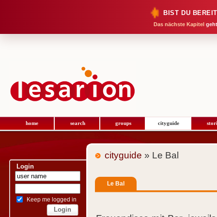
BIST DU BEREI
Das nächste Kapitel
geht
home
search
groups
cityguide
stor
cityguide
» Le Bal
Login
Le Bal
Keep me logged in