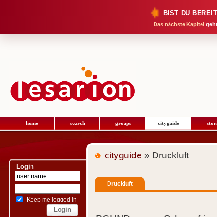
BIST DU BEREI
Das nächste Kapitel
geht
home
search
groups
cityguide
stor
cityguide
» Druckluft
Login
Druckluft
Keep me logged in