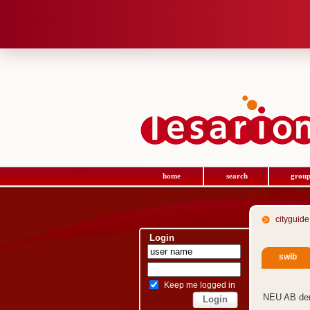
home
search
group
cityguide
Login
swib
Keep me logged in
NEU AB de