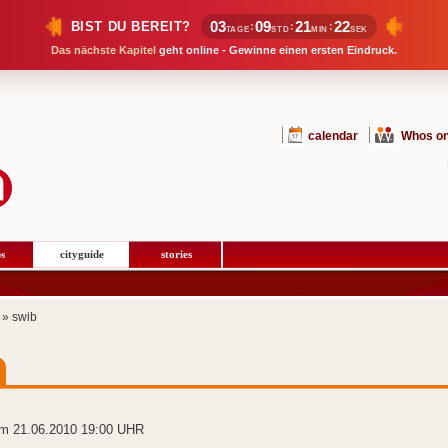
03
09
21
22
BIST DU BEREIT?
:
:
:
TAGE
STD
MIN
SEK
Das nächste Kapitel
geht online - Gewinne einen ersten Eindruck.
calendar
Whos on
s
cityguide
stories
» swib
m 21.06.2010 19:00 UHR