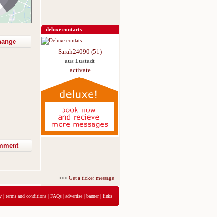
deluxe contacts
hange
Sarah24090 (51)
aus Lustadt
activate
>>>
Get a ticker message for just 5,95€ for 3 days
<<<
y
|
terms and conditions
|
FAQs
|
advertise
|
banner
|
links