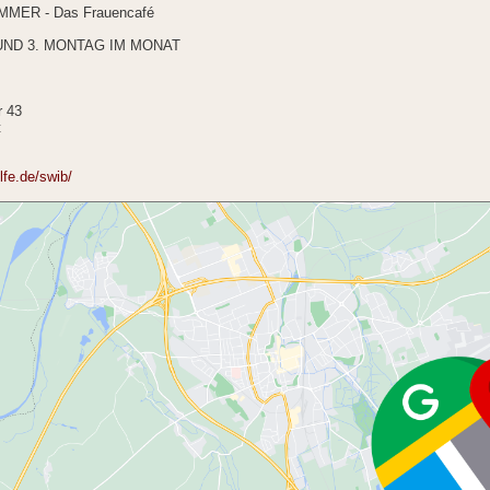
MER - Das Frauencafé
UND 3. MONTAG IM MONAT
r 43
t
ilfe.de/swib/