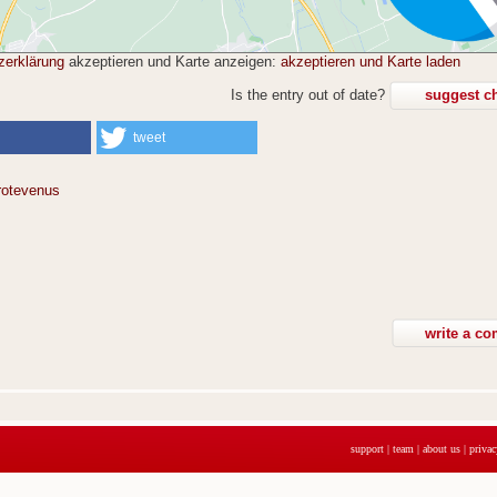
zerklärung
akzeptieren und Karte anzeigen:
akzeptieren und Karte laden
Is the entry out of date?
suggest c
tweet
rotevenus
support
|
team
|
about us
|
privac