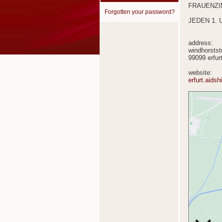
FRAUENZIM
Forgotten your password?
JEDEN 1. 
address:
windhorstst
99099 erfur
website:
erfurt.aidsh