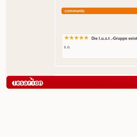
comments
Die l.u.s.t .-Gruppe exis
s.o.