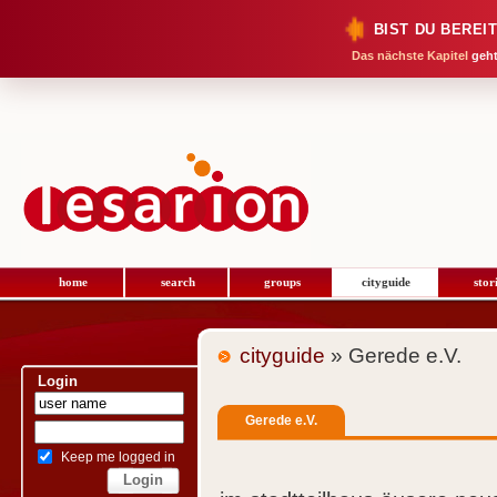
BIST DU BEREI
Das nächste Kapitel
geht
home
search
groups
cityguide
stor
cityguide
» Gerede e.V.
Login
Gerede e.V.
Keep me logged in