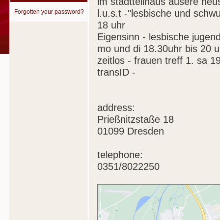
im stadtteilhaus äusere neu
l.u.s.t -"lesbische und schw
Forgotten your password?
18 uhr
Eigensinn - lesbische jugen
mo und di 18.30uhr bis 20 u
zeitlos - frauen treff 1. sa 1
transID -
address:
Prießnitzstaße 18
01099 Dresden
telephone:
0351/8022250