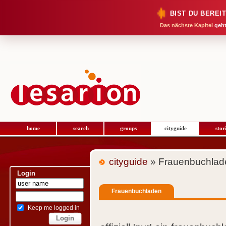
BIST DU BEREI
Das nächste Kapitel
geht
home
search
groups
cityguide
stor
cityguide
» Frauenbuchlad
Login
Frauenbuchladen
Keep me logged in