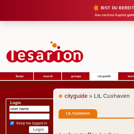
BIST DU BEREI
Das nächste Kapitel
geht
home
search
groups
cityguide
stor
cityguide
» LtL Cuxhaven
Login
LtL Cuxhaven
Keep me logged in