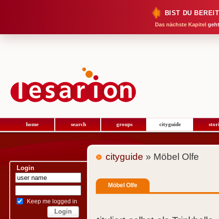
BIST DU BEREI
Das nächste Kapitel
geht
home
search
groups
cityguide
stor
cityguide
» Möbel Olfe
Login
Möbel Olfe
Keep me logged in