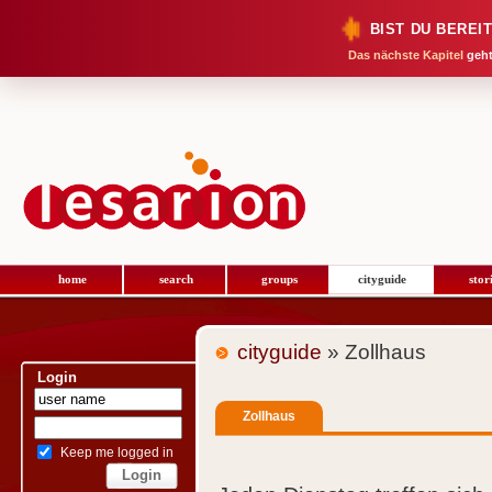
BIST DU BEREI
Das nächste Kapitel
geht
home
search
groups
cityguide
stor
cityguide
» Zollhaus
Login
Zollhaus
Keep me logged in