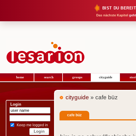
BIST DU BEREI
Das nächste Kapitel
geht
home
search
groups
cityguide
stor
cityguide
» cafe büz
Login
cafe büz
Keep me logged in