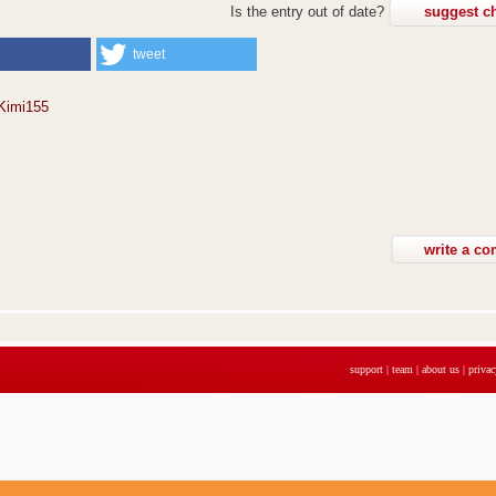
Is the entry out of date?
suggest c
tweet
Kimi155
support
|
team
|
about us
|
privac