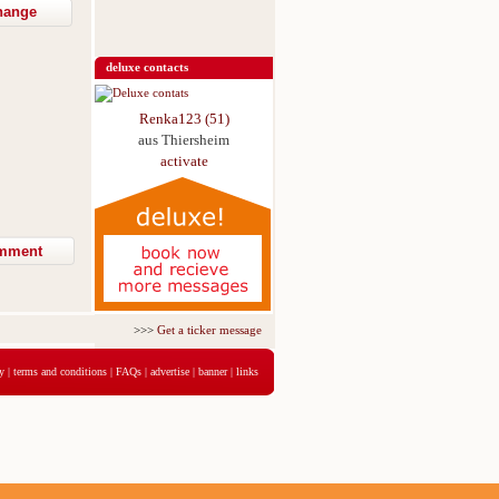
hange
deluxe contacts
Renka123 (51)
aus Thiersheim
activate
>>>
Get a ticker message for just 5,95€ for 3 days
<<<
y
|
terms and conditions
|
FAQs
|
advertise
|
banner
|
links