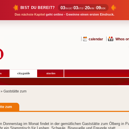
03
03
20
09
BIST DU BEREIT?
:
:
:
TAGE
STD
MIN
SEK
Das nächste Kapitel
geht online - Gewinne einen ersten Eindruck.
calendar
Whos on
s
cityguide
stories
» Gaststätte zum
tte zum
en Donnerstag im Monat findet in der gemütlichen Gaststätte zum Ölberg in P
r ein Stammtisch für Lesben, Schwule, Bisexuelle und Freunde statt.