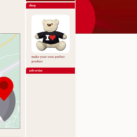
shop
make your own perfect
product
advertise