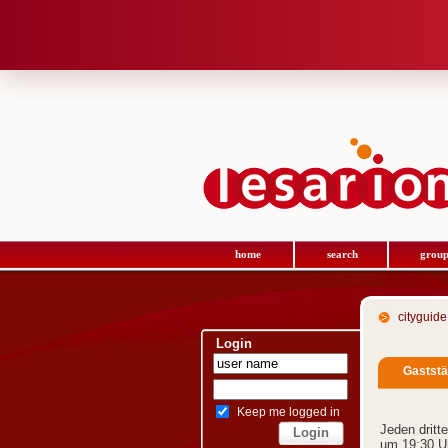
home
search
group
cityguide
Login
Gaststä
Keep me logged in
Jeden dritt
um 19:30 Uh