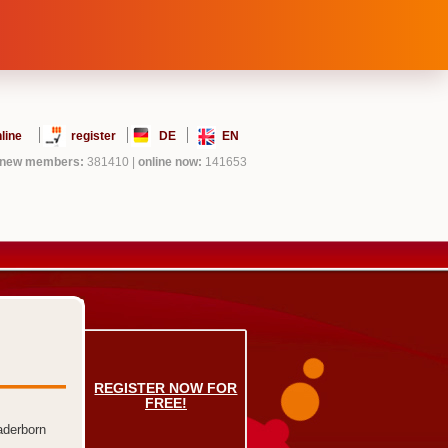
line
register
DE
EN
new members:
381410
|
online now:
141653
REGISTER NOW FOR
FREE!
aderborn