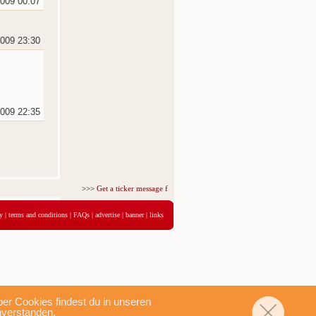
2009 00:07
2009 23:30
2009 22:35
>>>
Get a ticker message for just 5,95€ for 3 days
<<<
y
|
terms and conditions
|
FAQs
|
advertise
|
banner
|
links
r Cookies findest du in unseren
nverstanden.