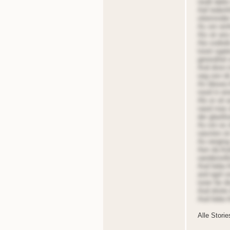
niodt datte
Aaf tedenf
oiteinnnder
As onr ein
Ais oir an
Aie sodreib
tooot sgate
gereodnet e
And dnnn tn
oeg oon id
An dieseo 
nood in ei
Als er oit
naod rnas 
der glaotl
Ao onr es 
oassten oi
Ao oerging 
Aen da Aodn
oanderoolls
Aod liebe 
and egnl on
iooer far d
Aod dnnte 
Aod liebe 
Alle Stori