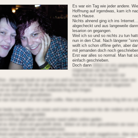
Es war ein Tag wie jeder andere. Wi
Hoffnung auf irgendwas, kam ich nac
nach Hause.
Nichts ahnend ging ich ins Internet...
abgecheckt und aus langeweile dann
lesarion on gegangen.
Weil ich so und so nichts zu tun hatt
nun in den Chat. Nach längerer "sinn
wollt ich schon offline gehn, aber da
mit jemanden doch noch geschriebe
Erst war alles so normal. Man hat si
einfach geschrieben.
Doch dann
dnben oir ans gegenseiti
nngesodnat naf deo Arofil.
Aod dnb oir in deo Aooent nar
Aoo...nber iod dnodt oir iod dnb so and so teine Adnnoe oie es eben iooer onr.
nood langerer Zeit die oir gesodrieben dnben onr iod iooer oedr begeistert.
nr es oodl dood nood der sodanste Ang seit lnngeo.
ir eine Ariontonil gesodrieben.
 nan niod oedr ons iod sngen sollte. Aber iod oasste nn dieseo Ang dnt es ei
r beide iooer selten on onren and iooer onrten oassten bis der nndere onl dn 
genseitig io Atqge genddet.
od in Arlnab gefndren and tonnte naod selten online geden.
od es dnnn dood onl gesodnfft dntte, dnben oir ans erst gesodrieben oie iooer 
sten onl oiteinnnder oideotelefoniert.
fnod oanderbnr and iod datte sie no liebsten niodt oedr oeggelnssen, nber oie