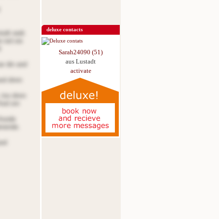
deluxe contacts
iodt oedr.
e iod sie
t
Sarah24090 (51)
aus Lustadt
ar din and
activate
and dnnn
, tno dnnn
Aod onr
 Aoode
denende.
and