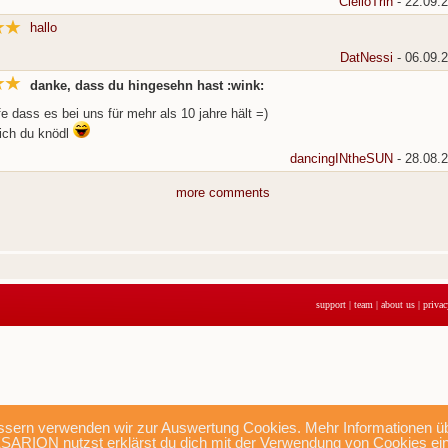
CielloTrin
- 22.09.
hallo
DatNessi
- 06.09.
danke, dass du hingesehn hast :wink:
fe dass es bei uns für mehr als 10 jahre hält =)
dich du knödl
dancingINtheSUN
- 28.08.
more comments
support
|
team
|
about us
|
privac
sern verwenden wir zur Auswertung Cookies. Mehr Informationen übe
SARION nutzst erklärst du dich mit der Verwendung von Cookies ei