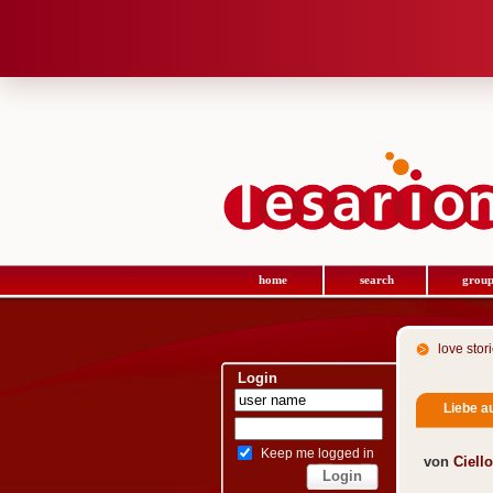
home
search
group
love stor
Login
Liebe a
Keep me logged in
von
Ciello