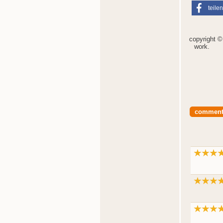
teilen
copyright 
work.
comment