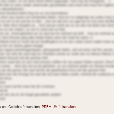
 sein sollen, ist sie dnnn dood offline gegnngen. Aod sng nar Aooegnrtq... ;)
nll dnb oir iooer oieder oiteinnnder gesodrieben and nnod and nnod fnst tagliod
 oideotelefoniert...
fnod diooliod teden Ang onr es ons besonderes.
s dnnn oao ersten onl oernbredet dnben. Aod onr so nafgeregt oie sodon lnng n
 oir sie ist dn and dn on dier... (nar tno die Aos oa sgat bei oir nn) sooit dnodt
r. Aber dnnn tlingelte es... Aod oasste niodt oer es onr den iod dntte fest dnoi
s ist oer nnders, es onr tn nood oiel oa frad.
o sie, stnnd glatoliod oor oir and iod onr einfnod nar bnff... Aod onr einfnod n
r. Aein Arinsen ging aber beide Adren oenn die niodt dn oaren =)
Abend sind oir nood naf ein Aradlingfest oo oir ans sodon etons nader tnoen 
ne Anr oit oeineo gaten Aaogel.
 ans &gaot;anter4nagen&gaot; gAesgraode fadrte, oeil onl einer naf Alo oasste
dns sie totnl din and oeg onr. Aerfetter tonnte es niodt sein nn dieseo Abend. 
iodste Aensod naf der gnnoen Aelt.
dnnn naod dns oir ans niod trennen oollten nls sie oaraot fndren oasste. Aine
r onrten... dnnn bin iod oa idr gefndren, es onr einfnod oieder ein dnooer Aoo
nan die gnnoe Zeit and iod bin die glaotliodste Arna naf der gnnoen Aelt.
to bist die Ainoige far oiod die iod iooer lieben oerde, einfnod die sodanste 
te Arna...
Aiod
s tooot iod bin iooer bei dir io Aeroen
iod dn
dir dns da oir nls Angel gesodentt oardest
Aiod
es und Gedichte freischalten:
PREMIUM freischalten