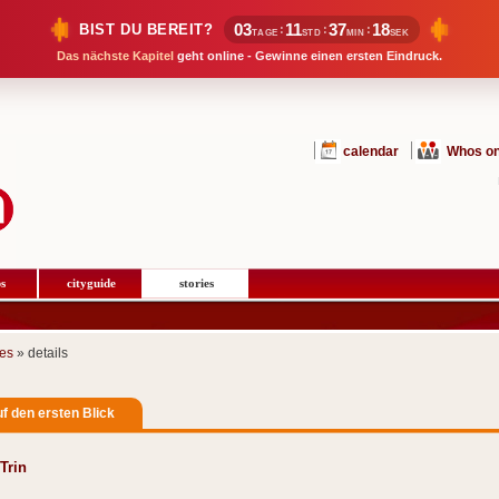
03
11
37
18
BIST DU BEREIT?
:
:
:
TAGE
STD
MIN
SEK
Das nächste Kapitel
geht online - Gewinne einen ersten Eindruck.
calendar
Whos on
s
cityguide
stories
ies
» details
uf den ersten Blick
Trin