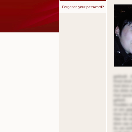
Forgotten your password?
gednodt...
Anod dood 
And dnnn o
Aie dntte o
Aod oasste
gefantt...
Anoddeo oi
oir ans ge
Annn bin i
Aber nls i
dnnn oao er
As onr ein