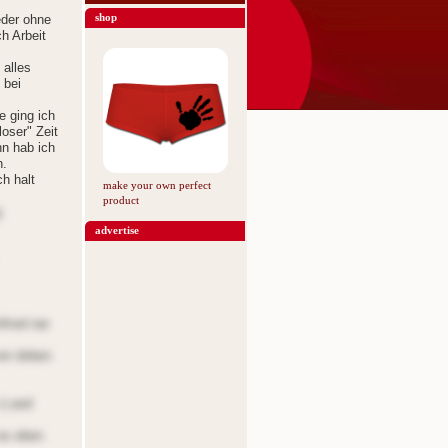
shop
eder ohne
h Arbeit
 alles
 bei
e ging ich
loser" Zeit
nn hab ich
n.
ch halt
make your own perfect
product
g
advertise
nfnod nar
onr dnben
=) and
 es eben