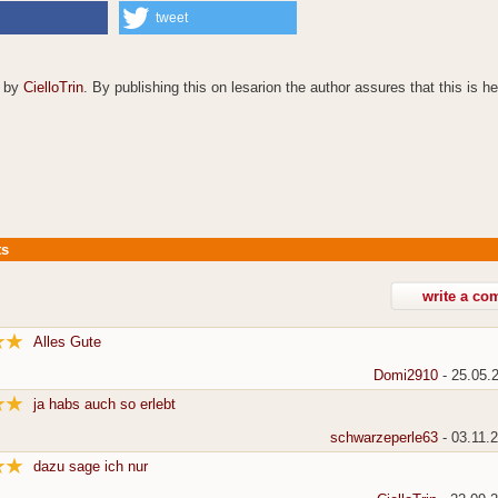
tweet
© by
CielloTrin
. By publishing this on lesarion the author assures that this is h
s
Alles Gute
Domi2910
- 25.05.
ja habs auch so erlebt
schwarzeperle63
- 03.11.
dazu sage ich nur