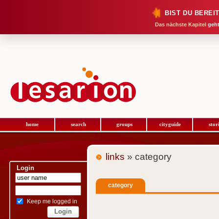
BIST DU BEREI
Das nächste Kapitel
geht
home
search
groups
cityguide
stor
links
» category
Login
category
Keep me logged in