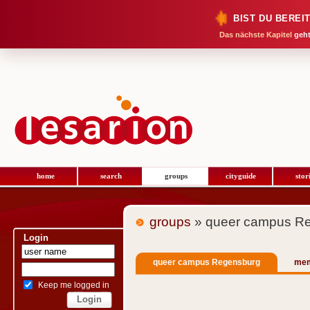
BIST DU BEREI
Das nächste Kapitel
geht
home
search
groups
cityguide
stor
groups
» queer campus R
Login
queer campus Regensburg
me
Keep me logged in