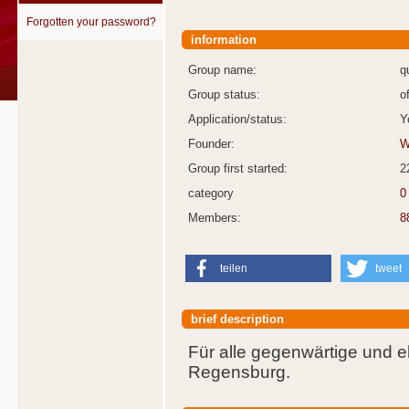
Forgotten your password?
information
Group name:
q
Group status:
o
Application/status:
Y
Founder:
W
Group first started:
2
category
0
Members:
8
teilen
tweet
brief description
Für alle gegenwärtige und 
Regensburg.