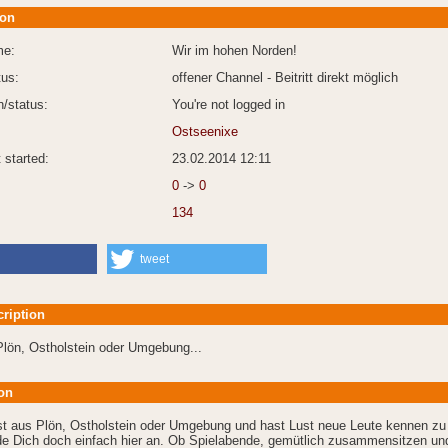
ion
me:
Wir im hohen Norden!
tus:
offener Channel - Beitritt direkt möglich
n/status:
You're not logged in
Ostseenixe
 started:
23.02.2014 12:11
0
->
0
134
tweet
cription
Plön, Ostholstein oder Umgebung...
on
 aus Plön, Ostholstein oder Umgebung und hast Lust neue Leute kennen zu 
e Dich doch einfach hier an. Ob Spielabende, gemütlich zusammensitzen un