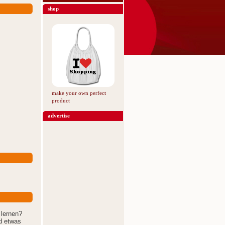
shop
make your own perfect
product
advertise
lernen?
d etwas