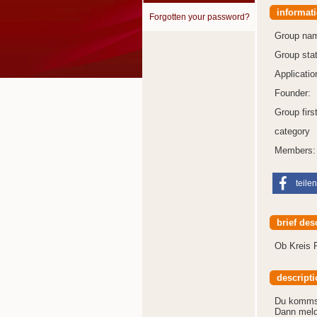
informat
Forgotten your password?
Group na
Group sta
Applicatio
Founder:
Group first
category
Members:
teilen
brief des
Ob Kreis 
descripti
Du kommst
Dann meld