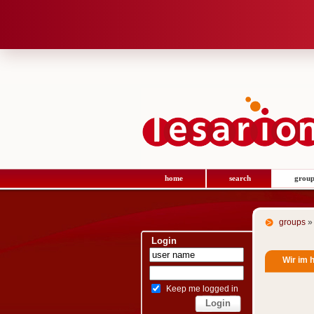
home
search
group
groups
» 
Login
Wir im 
Keep me logged in