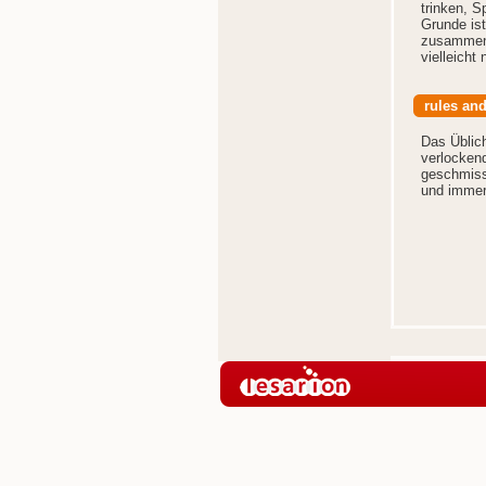
trinken, 
Grunde ist
zusammen 
vielleicht
rules and
Das Üblic
verlockend
geschmisse
und immer 