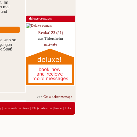
n. Im
an mal
 und
deluxe contacts
Renka123 (51)
aus Thiersheim
de web so
activate
igungen
bt Spaß
>>>
Get a ticker message for just 5,95€ for 3 days
<<<
y
|
terms and conditions
|
FAQs
|
advertise
|
banner
|
links