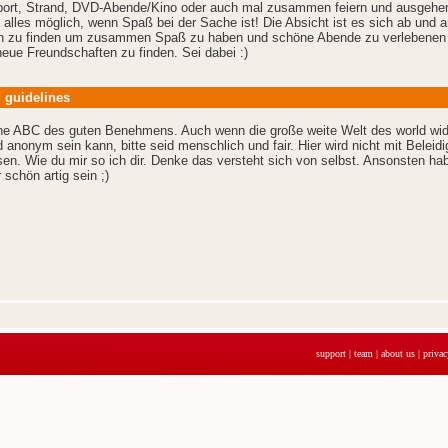
Sport, Strand, DVD-Abende/Kino oder auch mal zusammen feiern und ausgehe
 alles möglich, wenn Spaß bei der Sache ist! Die Absicht ist es sich ab und 
zu finden um zusammen Spaß zu haben und schöne Abende zu verlebenen
 neue Freundschaften zu finden. Sei dabei :)
 guidelines
he ABC des guten Benehmens. Auch wenn die große weite Welt des world wi
 anonym sein kann, bitte seid menschlich und fair. Hier wird nicht mit Beleid
n. Wie du mir so ich dir. Denke das versteht sich von selbst. Ansonsten ha
schön artig sein ;)
support
|
team
|
about us
|
privac