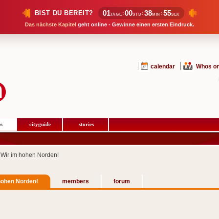
01
00
38
54
BIST DU BEREIT?
:
:
:
TAGE
STD
MIN
SEK
Das nächste Kapitel
geht online - Gewinne einen ersten Eindruck.
calendar
Whos on
s
cityguide
stories
Wir im hohen Norden!
hohen Norden!
members
forum