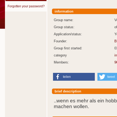
Forgotten your password?
information
Group name:
V
Group status:
o
Application/status:
Y
Founder:
B
Group first started:
0
category
i
Members:
9
teilen
tweet
brief description
..wenn es mehr als ein hobby
machen wollen.