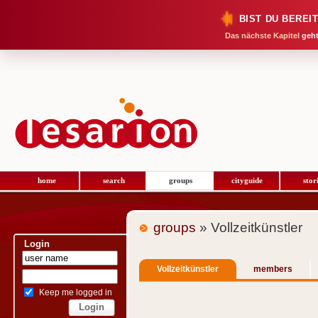
BIST DU BEREI
Das nächste Kapitel
geht
home
search
groups
cityguide
stor
groups
» Vollzeitkünstler
Login
Vollzeitkünstler
members
Keep me logged in