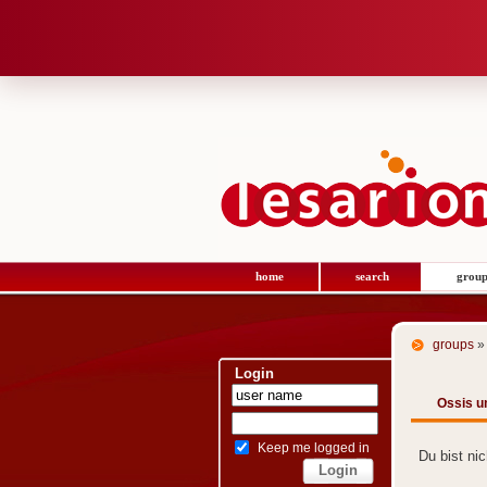
home
search
group
groups
»
Login
Ossis u
Keep me logged in
Du bist ni