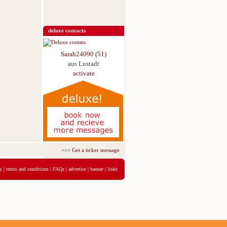
deluxe contacts
Sarah24090 (51)
aus Lustadt
activate
>>>
Get a ticker message for just 5,95€ for 3 days
<<<
y
|
terms and conditions
|
FAQs
|
advertise
|
banner
|
links