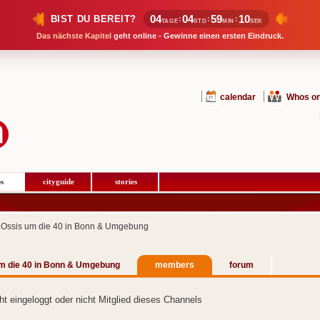
04
04
59
10
BIST DU BEREIT?
:
:
:
TAGE
STD
MIN
SEK
Das nächste Kapitel
geht online - Gewinne einen ersten Eindruck.
calendar
Whos on
s
cityguide
stories
 Ossis um die 40 in Bonn & Umgebung
m die 40 in Bonn & Umgebung
members
forum
cht eingeloggt oder nicht Mitglied dieses Channels