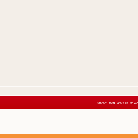
support
|
team
|
about us
|
privac