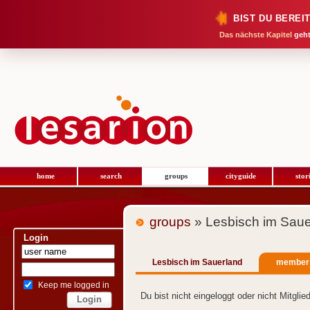
BIST DU BEREI
Das nächste Kapitel
geht
home
search
groups
cityguide
stor
groups
» Lesbisch im Saue
Login
Lesbisch im Sauerland
member
Keep me logged in
Du bist nicht eingeloggt oder nicht Mitgli