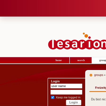
home
search
group
groups
» 
Login
Freizeit
Keep me logged in
Du bist ni