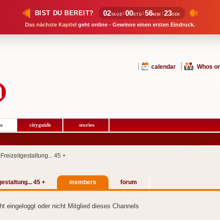
02
00
56
23
BIST DU BEREIT?
:
:
:
TAGE
STD
MIN
SEK
Das nächste Kapitel
geht online - Gewinne einen ersten Eindruck.
calendar
Whos on
s
cityguide
stories
Freizeitgestaltung... 45 +
gestaltung... 45 +
members
forum
cht eingeloggt oder nicht Mitglied dieses Channels