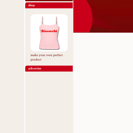
shop
make your own perfect
product
advertise