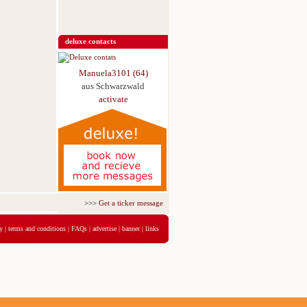
deluxe contacts
Manuela3101 (64)
aus Schwarzwald
activate
>>>
Get a ticker message for just 5,95€ for 3 days
<<<
y
|
terms and conditions
|
FAQs
|
advertise
|
banner
|
links