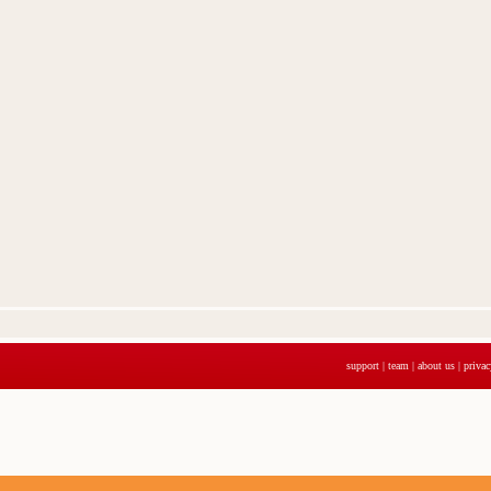
support
|
team
|
about us
|
privac