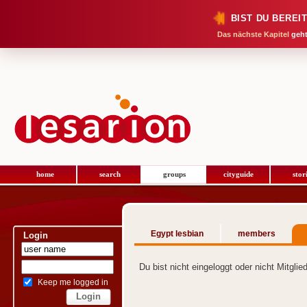
BIST DU BEREI
Das nächste Kapitel
geht
home
search
groups
cityguide
stor
Egypt lesbian
members
Login
Du bist nicht eingeloggt oder nicht Mitgli
Keep me logged in