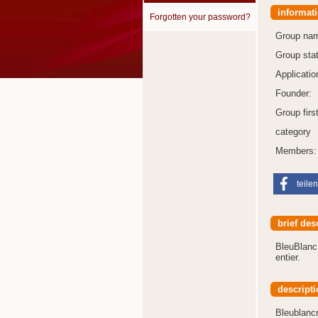
informat
Forgotten your password?
Group na
Group sta
Applicatio
Founder:
Group first
category
Members:
teilen
brief des
BleuBlanc
entier.
descripti
Bleublancr