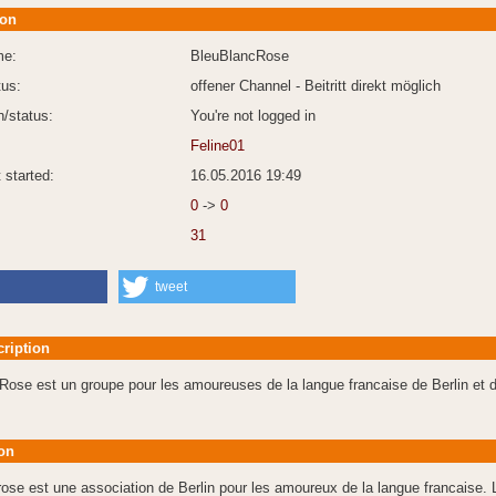
ion
me:
BleuBlancRose
tus:
offener Channel - Beitritt direkt möglich
n/status:
You're not logged in
Feline01
 started:
16.05.2016 19:49
0
->
0
31
tweet
cription
Rose est un groupe pour les amoureuses de la langue francaise de Berlin et
on
ose est une association de Berlin pour les amoureux de la langue francaise. 