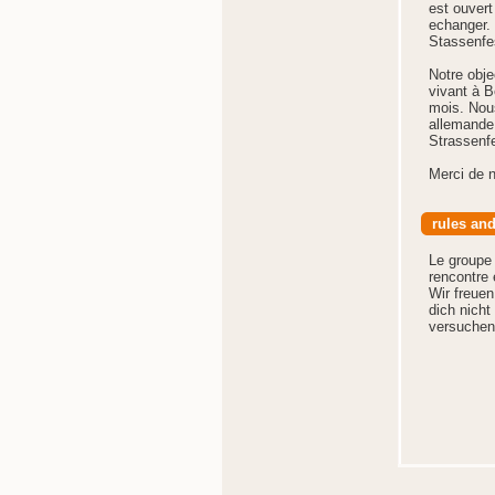
est ouvert
echanger. 
Stassenfes
Notre obje
vivant à B
mois. Nous
allemande
Strassenf
Merci de n
rules and
Le groupe 
rencontre 
Wir freuen
dich nicht
versuchen