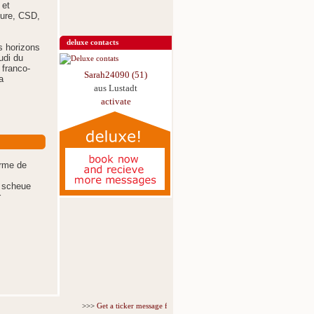
 et
ture, CSD,
deluxe contacts
s horizons
udi du
 franco-
Sarah24090 (51)
a
aus Lustadt
activate
orme de
, scheue
r
>>>
Get a ticker message for just 5,95€ for 3 days
<<<