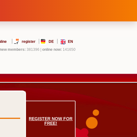
line
register
DE
EN
new members:
381396
|
online now:
141650
REGISTER NOW FOR
FREE!