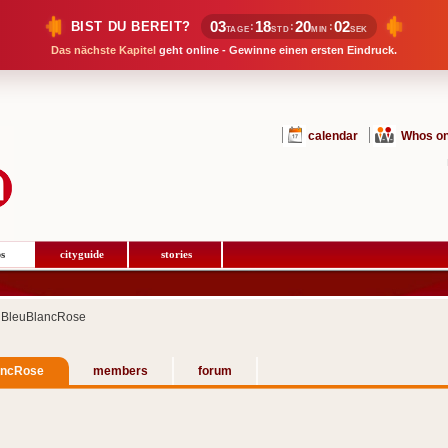
03
18
20
02
BIST DU BEREIT?
:
:
:
TAGE
STD
MIN
SEK
Das nächste Kapitel
geht online - Gewinne einen ersten Eindruck.
calendar
Whos on
s
cityguide
stories
 BleuBlancRose
ancRose
members
forum