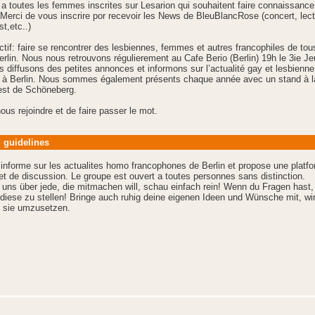
 a toutes les femmes inscrites sur Lesarion qui souhaitent faire connaissance
Merci de vous inscrire por recevoir les News de BleuBlancRose (concert, lec
t,etc..)
ctif: faire se rencontrer des lesbiennes, femmes et autres francophiles de tou
erlin. Nous nous retrouvons régulierement au Cafe Berio (Berlin) 19h le 3ie Je
 diffusons des petites annonces et informons sur l’actualité gay et lesbienne
 à Berlin. Nous sommes également présents chaque année avec un stand à l
est de Schöneberg.
ous rejoindre et de faire passer le mot.
 guidelines
informe sur les actualites homo francophones de Berlin et propose une platf
et de discussion. Le groupe est ouvert a toutes personnes sans distinction.
 uns über jede, die mitmachen will, schau einfach rein! Wenn du Fragen hast
 diese zu stellen! Bringe auch ruhig deine eigenen Ideen und Wünsche mit, wi
 sie umzusetzen.