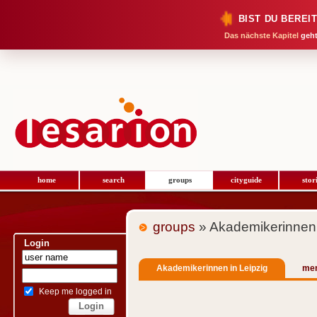
BIST DU BEREI
Das nächste Kapitel
geht
home
search
groups
cityguide
stor
groups
» Akademikerinnen 
Login
Akademikerinnen in Leipzig
me
Keep me logged in