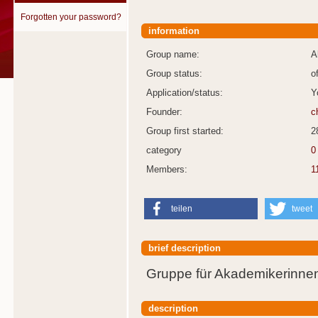
Forgotten your password?
information
Group name:
A
Group status:
o
Application/status:
Y
Founder:
c
Group first started:
2
category
0
Members:
1
teilen
tweet
brief description
Gruppe für Akademikerinnen
description