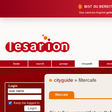
BIST DU BEREI
Das nächste Kapitel
geht
home
search
groups
cityguide
stor
cityguide
» filtercafe
Login
filtercafe
Keep me logged in