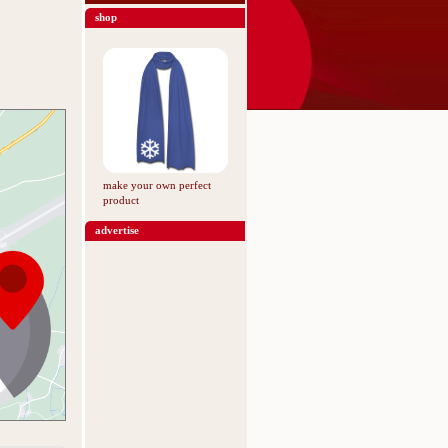
shop
make your own perfect
product
advertise