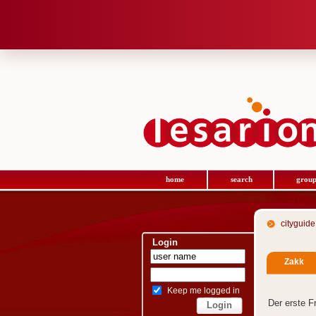
home
search
group
cityguide
Login
Zakk
Keep me logged in
Der erste F