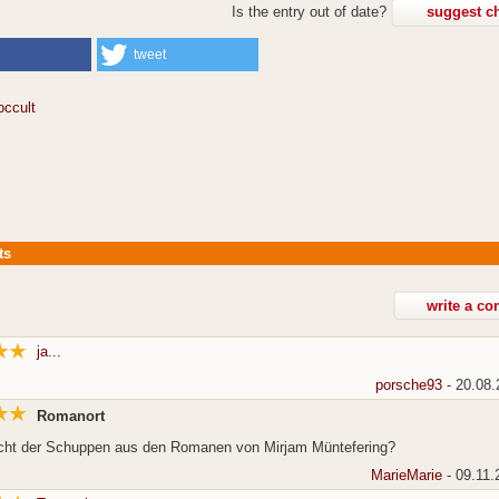
Is the entry out of date?
suggest c
tweet
occult
ts
ja...
porsche93
- 20.08.
Romanort
icht der Schuppen aus den Romanen von Mirjam Müntefering?
MarieMarie
- 09.11.