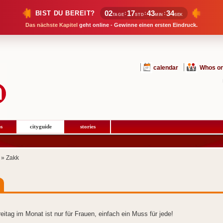
02
17
43
34
BIST DU BEREIT?
:
:
:
TAGE
STD
MIN
SEK
Das nächste Kapitel
geht online - Gewinne einen ersten Eindruck.
calendar
Whos on
s
cityguide
stories
» Zakk
reitag im Monat ist nur für Frauen, einfach ein Muss für jede!