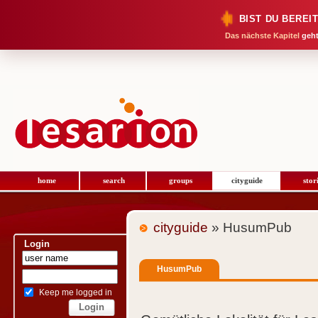
BIST DU BEREI
Das nächste Kapitel
geht
home
search
groups
cityguide
stor
cityguide
» HusumPub
Login
HusumPub
Keep me logged in