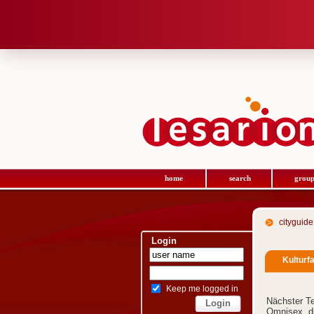
home
search
group
cityguide
Login
Kulturf
Keep me logged in
Nächster T
Omnisex, di