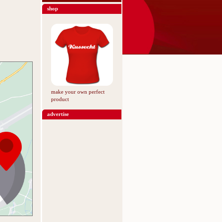
shop
make your own perfect
product
advertise