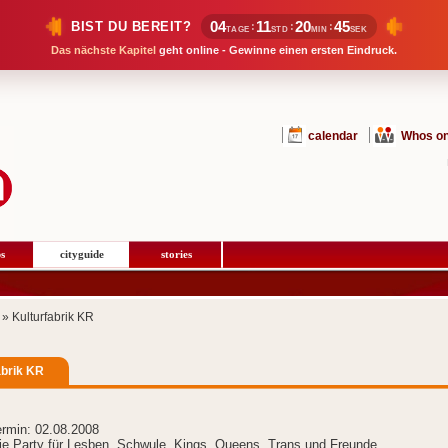
04
11
20
44
BIST DU BEREIT?
:
:
:
TAGE
STD
MIN
SEK
Das nächste Kapitel
geht online - Gewinne einen ersten Eindruck.
calendar
Whos on
s
cityguide
stories
» Kulturfabrik KR
abrik KR
ermin: 02.08.2008
e Party für Lesben, Schwule, Kings, Queens, Trans und Freunde