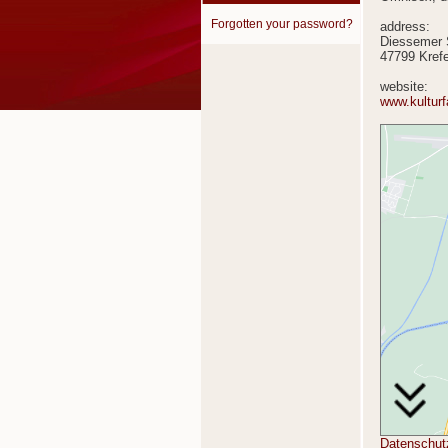
Forgotten your password?
address:
Diessemer S
47799 Krefe
website:
www.kulturf
Datenschut