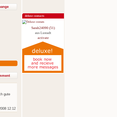
hange
deluxe contacts
Sarah24090 (51)
aus Lustadt
activate
ch gute
2008 12:12