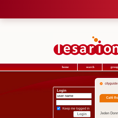
home
search
group
cityguide
Login
Café R
Keep me logged in
Jeden Donne