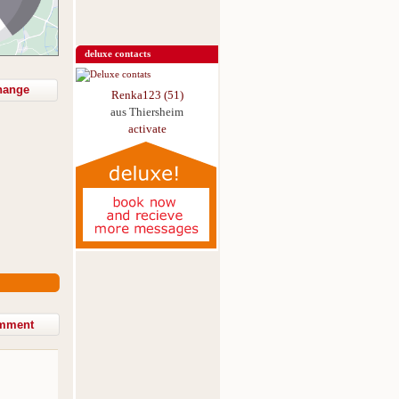
deluxe contacts
hange
Renka123 (51)
aus Thiersheim
activate