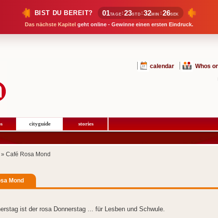
01
23
32
25
BIST DU BEREIT?
:
:
:
TAGE
STD
MIN
SEK
Das nächste Kapitel
geht online - Gewinne einen ersten Eindruck.
calendar
Whos on
s
cityguide
stories
» Café Rosa Mond
osa Mond
rstag ist der rosa Donnerstag ... für Lesben und Schwule.