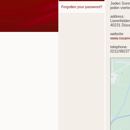
Jeden Sonn
Forgotten your password?
jeden viert
address:
Lierenfelde
40231 Düss
website:
www.rosam
telephone:
0211/99237