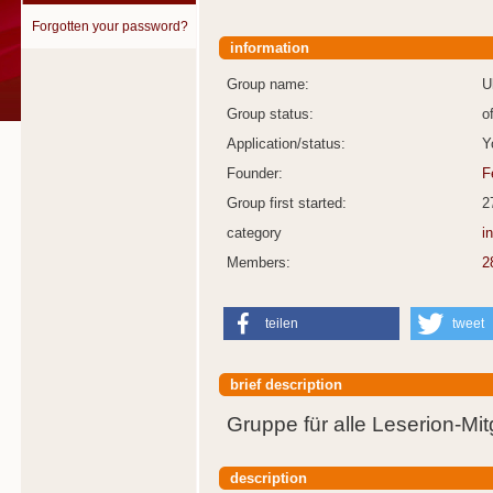
Forgotten your password?
information
Group name:
U
Group status:
o
Application/status:
Y
Founder:
F
Group first started:
2
category
i
Members:
2
teilen
tweet
brief description
Gruppe für alle Leserion-Mitg
description