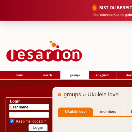
BIST DU BEREI
Das nächste Kapitel
geht
home
search
groups
cityguide
stor
groups
» Ukulele love
Login
Ukulele love
members
Keep me logged in