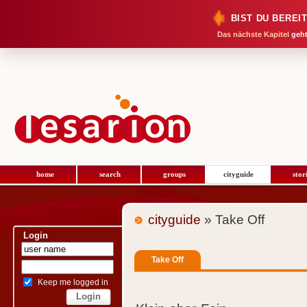
BIST DU BEREI
Das nächste Kapitel
geht
home
search
groups
cityguide
stor
cityguide
» Take Off
Login
Take Off
Keep me logged in