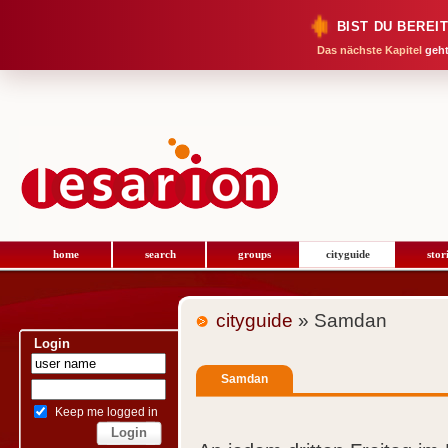
BIST DU BEREI
Das nächste Kapitel
geht
home
search
groups
cityguide
stor
cityguide
» Samdan
Login
Samdan
Keep me logged in